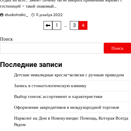
Отдых на яхте… Зачем? Почему бы не выбрать привычный вариант с
гостиницей – такой знакомый…
studiohallo_
11 декабря 2022
Пагинация
1
…
3
4
записей
Поиск
Поиск
Последние записи
Детские инвалидные кресла-коляски с ручным приводом
Запись в стоматологическую клинику
Выбор гонгов: ассортимент и характеристики
Оформление аккредитивов в международной торговле
Нарколог на Дом в Новокузнецке: Помощь, Которая Всегда
Рядом