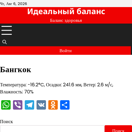
Перейти
Чт, Авг 6, 2026
Идеальный баланс
к
содержимому
Баланс здоровья
Войти
Бангкок
Температура: -16.2°C, Осадки: 241.6 мм, Ветер: 2.6 м/с,
Влажность: 70%
WhatsApp
Viber
Telegram
VK
Odnoklassniki
Отправить
Поиск
Поиск