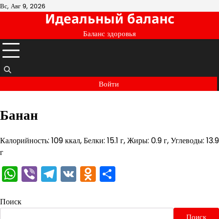
Перейти
Вс, Авг 9, 2026
Идеальный баланс
к
содержимому
Баланс здоровья
Войти
Банан
Калорийность: 109 ккал, Белки: 15.1 г, Жиры: 0.9 г, Углеводы: 13.9
г
WhatsApp
Viber
Telegram
VK
Odnoklassniki
Отправить
Поиск
Поиск