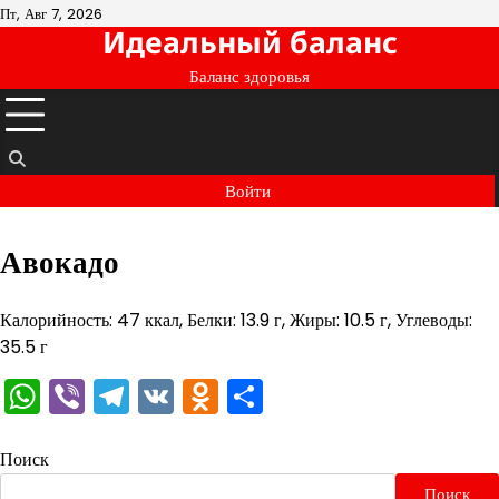
Перейти
Пт, Авг 7, 2026
Идеальный баланс
к
содержимому
Баланс здоровья
Войти
Авокадо
Калорийность: 47 ккал, Белки: 13.9 г, Жиры: 10.5 г, Углеводы:
35.5 г
WhatsApp
Viber
Telegram
VK
Odnoklassniki
Отправить
Поиск
Поиск