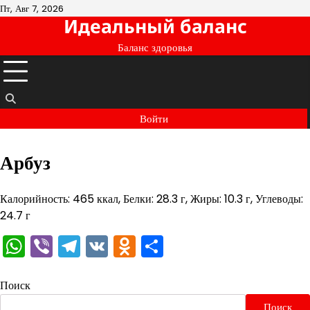
Перейти
Пт, Авг 7, 2026
Идеальный баланс
к
содержимому
Баланс здоровья
Войти
Арбуз
Калорийность: 465 ккал, Белки: 28.3 г, Жиры: 10.3 г, Углеводы:
24.7 г
WhatsApp
Viber
Telegram
VK
Odnoklassniki
Отправить
Поиск
Поиск