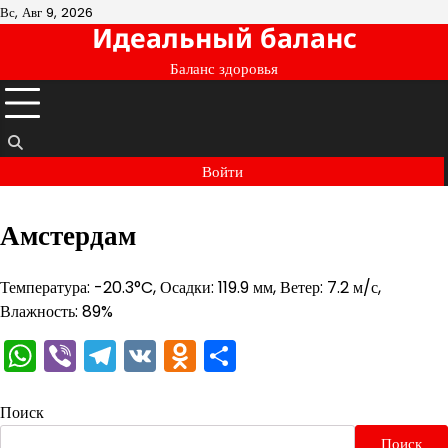
Перейти
Вс, Авг 9, 2026
Идеальный баланс
к
содержимому
Баланс здоровья
Войти
Амстердам
Температура: -20.3°C, Осадки: 119.9 мм, Ветер: 7.2 м/с,
Влажность: 89%
WhatsApp
Viber
Telegram
VK
Odnoklassniki
Отправить
Поиск
Поиск